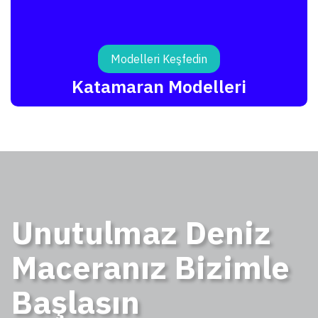
Modelleri Keşfedin
Katamaran Modelleri
Unutulmaz Deniz
Maceranız Bizimle
Başlasın