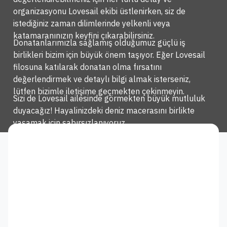
organizasyonu Lovesail ekibi üstlenirken, siz de
istediğiniz zaman dilimlerinde yelkenli veya
katamaranınızın keyfini çıkarabilirsiniz.
Donatanlarımızla sağlamış olduğumuz güçlü iş
birlikleri bizim için büyük önem taşıyor. Eğer Lovesail
filosuna katılarak donatan olma fırsatını
değerlendirmek ve detaylı bilgi almak isterseniz,
lütfen bizimle iletişime geçmekten çekinmeyin.
Sizi de Lovesail ailesinde görmekten büyük mutluluk
duyacağız! Hayalinizdeki deniz macerasını birlikte
yaşamak için sabırsızlanıyoruz.