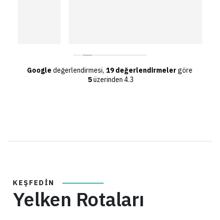
a
a
H
D
Google
değerlendirmesi,
19 değerlendirmeler
göre
5
üzerinden 4.3
KEŞFEDIN
Yelken Rotaları