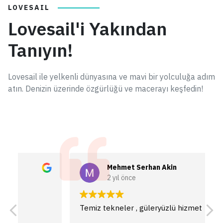
LOVESAIL
Lovesail'i Yakından
Tanıyın!
Lovesail ile yelkenli dünyasına ve mavi bir yolculuğa adım
atın. Denizin üzerinde özgürlüğü ve macerayı keşfedin!
Mehmet Serhan Akin
2 yıl önce
Temiz tekneler , güleryüzlü hizmet
T
P